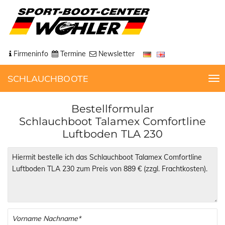
Firmeninfo
Termine
Newsletter
SCHLAUCHBOOTE
T
o
g
Bestellformular
g
Schlauchboot Talamex Comfortline
l
Luftboden TLA 230
e
n
a
v
i
g
a
t