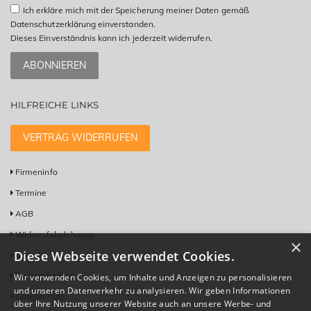
Ich erkläre mich mit der Speicherung meiner Daten gemäß
Datenschutzerklärung einverstanden.
Dieses Einverständnis kann ich jederzeit widerrufen.
ABONNIEREN
HILFREICHE LINKS
VERTRAG WIDERRUFEN
Firmeninfo
Termine
AGB
Widerrufsbelehrung
×
Diese Webseite verwendet Cookies.
Kontakt
Barrierefreiheit
Wir verwenden Cookies, um Inhalte und Anzeigen zu personalisieren
und unseren Datenverkehr zu analysieren. Wir geben Informationen
Datenschutz
über Ihre Nutzung unserer Website auch an unsere Werbe- und