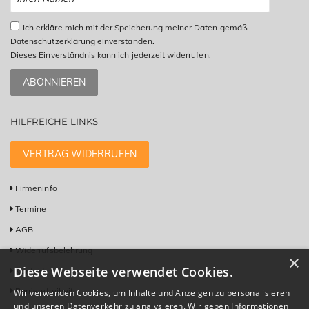
Ich erkläre mich mit der Speicherung meiner Daten gemäß
Datenschutzerklärung einverstanden.
Dieses Einverständnis kann ich jederzeit widerrufen.
ABONNIEREN
HILFREICHE LINKS
VERTRAG WIDERRUFEN
Firmeninfo
Termine
AGB
Widerrufsbelehrung
×
Diese Webseite verwendet Cookies.
Kontakt
Barrierefreiheit
Wir verwenden Cookies, um Inhalte und Anzeigen zu personalisieren
und unseren Datenverkehr zu analysieren. Wir geben Informationen