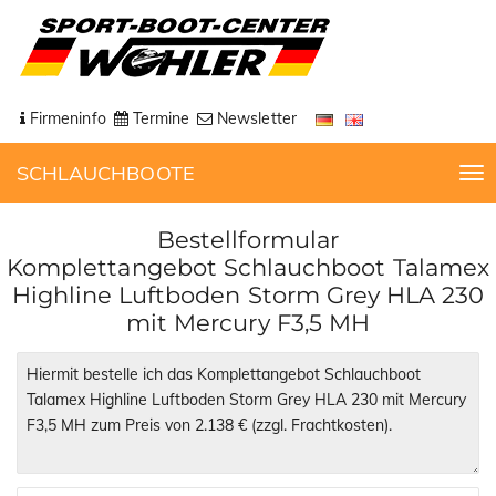
Firmeninfo
Termine
Newsletter
SCHLAUCHBOOTE
T
o
g
Bestellformular
g
Komplettangebot Schlauchboot Talamex
l
Highline Luftboden Storm Grey HLA 230
e
mit Mercury F3,5 MH
n
a
v
i
g
a
t