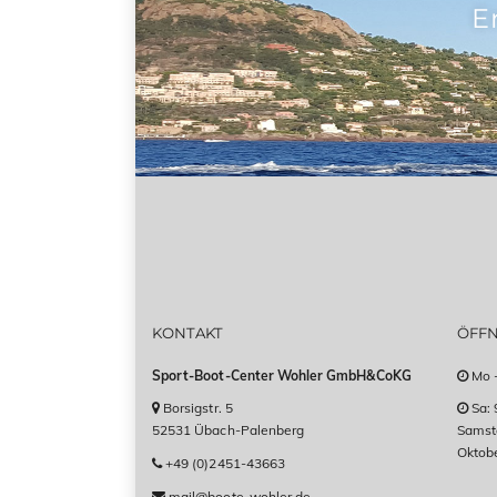
E
KONTAKT
ÖFF
Sport-Boot-Center Wohler GmbH&CoKG
Mo -
Borsigstr. 5
Sa: 
52531 Übach-Palenberg
Samsta
Oktob
+49 (0)2451-43663
mail@boote-wohler.de