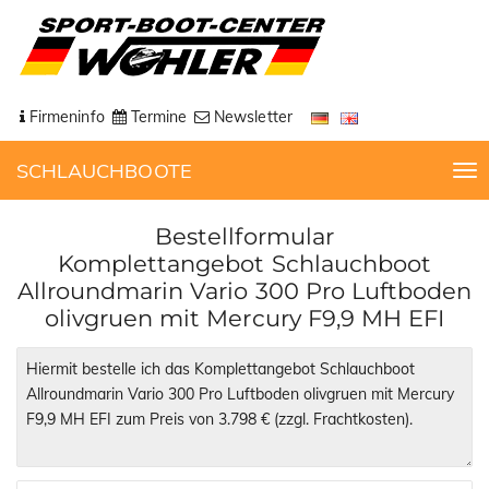
Firmeninfo
Termine
Newsletter
SCHLAUCHBOOTE
T
o
g
Bestellformular
g
Komplettangebot Schlauchboot
l
Allroundmarin Vario 300 Pro Luftboden
e
olivgruen mit Mercury F9,9 MH EFI
n
a
v
i
g
a
t