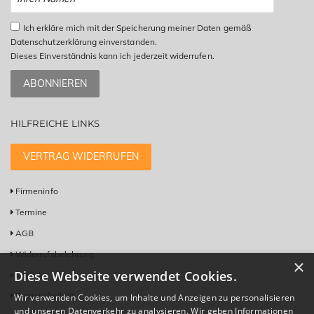
Ich erkläre mich mit der Speicherung meiner Daten gemäß
Datenschutzerklärung einverstanden.
Dieses Einverständnis kann ich jederzeit widerrufen.
ABONNIEREN
HILFREICHE LINKS
VERTRAG WIDERRUFEN
Firmeninfo
Termine
AGB
Widerrufsbelehrung
×
Diese Webseite verwendet Cookies.
Kontakt
Barrierefreiheit
Wir verwenden Cookies, um Inhalte und Anzeigen zu personalisieren
und unseren Datenverkehr zu analysieren. Wir geben Informationen