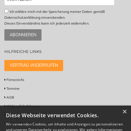
Ich erkläre mich mit der Speicherung meiner Daten gemäß
Datenschutzerklärung einverstanden.
Dieses Einverständnis kann ich jederzeit widerrufen.
ABONNIEREN
HILFREICHE LINKS
VERTRAG WIDERRUFEN
Firmeninfo
Termine
AGB
Widerrufsbelehrung
×
Diese Webseite verwendet Cookies.
Kontakt
Barrierefreiheit
Wir verwenden Cookies, um Inhalte und Anzeigen zu personalisieren
und unseren Datenverkehr zu analysieren. Wir geben Informationen