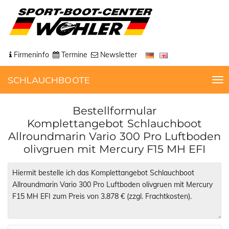
Firmeninfo
Termine
Newsletter
SCHLAUCHBOOTE
T
o
g
Bestellformular
g
Komplettangebot Schlauchboot
l
Allroundmarin Vario 300 Pro Luftboden
e
olivgruen mit Mercury F15 MH EFI
n
a
v
i
g
a
t