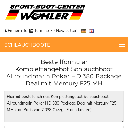
Firmeninfo
Termine
Newsletter
SCHLAUCHBOOTE
T
o
g
Bestellformular
g
Komplettangebot Schlauchboot
l
Allroundmarin Poker HD 380 Package
e
Deal mit Mercury F25 MH
n
a
v
i
g
a
t