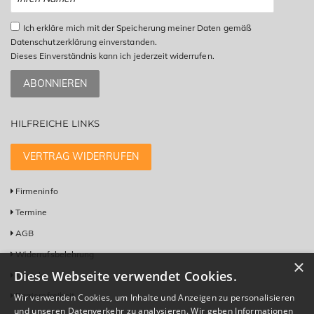
Ich erkläre mich mit der Speicherung meiner Daten gemäß
Datenschutzerklärung einverstanden.
Dieses Einverständnis kann ich jederzeit widerrufen.
ABONNIEREN
HILFREICHE LINKS
VERTRAG WIDERRUFEN
Firmeninfo
Termine
AGB
Widerrufsbelehrung
×
Diese Webseite verwendet Cookies.
Kontakt
Barrierefreiheit
Wir verwenden Cookies, um Inhalte und Anzeigen zu personalisieren
und unseren Datenverkehr zu analysieren. Wir geben Informationen