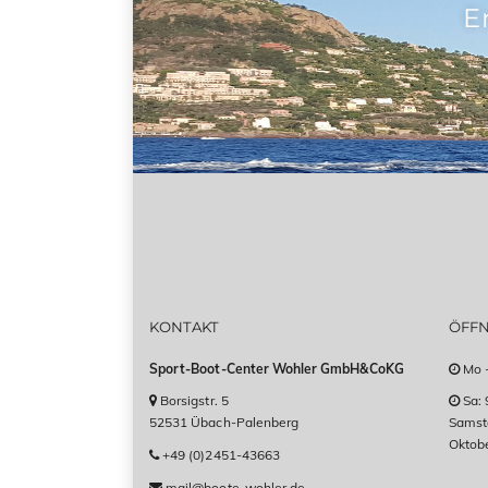
E
KONTAKT
ÖFF
Sport-Boot-Center Wohler GmbH&CoKG
Mo -
Borsigstr. 5
Sa: 
52531 Übach-Palenberg
Samsta
Oktob
+49 (0)2451-43663
mail@boote-wohler.de