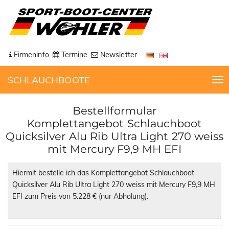
Firmeninfo
Termine
Newsletter
SCHLAUCHBOOTE
T
o
g
Bestellformular
g
Komplettangebot Schlauchboot
l
Quicksilver Alu Rib Ultra Light 270 weiss
e
mit Mercury F9,9 MH EFI
n
a
v
i
g
a
t