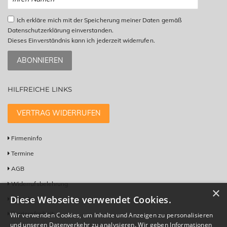
Ich erkläre mich mit der Speicherung meiner Daten gemäß
Datenschutzerklärung einverstanden.
Dieses Einverständnis kann ich jederzeit widerrufen.
ABONNIEREN
HILFREICHE LINKS
VERTRAG WIDERRUFEN
Firmeninfo
Termine
AGB
Widerrufsbelehrung
×
Diese Webseite verwendet Cookies.
Kontakt
Barrierefreiheit
Wir verwenden Cookies, um Inhalte und Anzeigen zu personalisieren
und unseren Datenverkehr zu analysieren. Wir geben Informationen