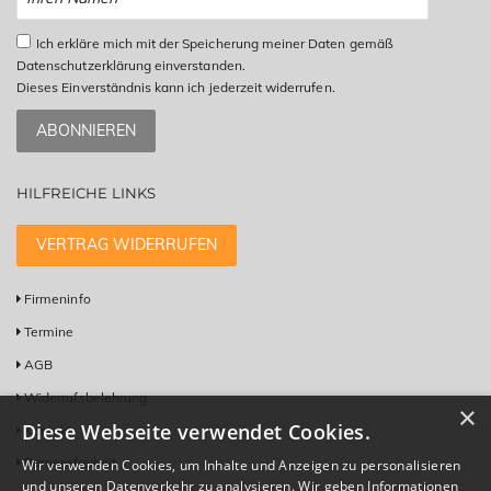
Ich erkläre mich mit der Speicherung meiner Daten gemäß
Datenschutzerklärung einverstanden.
Dieses Einverständnis kann ich jederzeit widerrufen.
ABONNIEREN
HILFREICHE LINKS
VERTRAG WIDERRUFEN
Firmeninfo
Termine
AGB
Widerrufsbelehrung
×
Diese Webseite verwendet Cookies.
Kontakt
Barrierefreiheit
Wir verwenden Cookies, um Inhalte und Anzeigen zu personalisieren
und unseren Datenverkehr zu analysieren. Wir geben Informationen