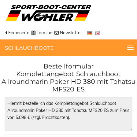
Firmeninfo
Termine
Newsletter
SCHLAUCHBOOTE
T
o
g
Bestellformular
g
Komplettangebot Schlauchboot
l
Allroundmarin Poker HD 380 mit Tohatsu
e
MFS20 ES
n
a
v
i
g
a
t