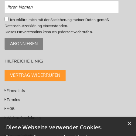
Ich erkläre mich mit der Speicherung meiner Daten gemäß
Datenschutzerklärung einverstanden.
Dieses Einverständnis kann ich jederzeit widerrufen.
ABONNIEREN
HILFREICHE LINKS
VERTRAG WIDERRUFEN
Firmeninfo
Termine
AGB
Widerrufsbelehrung
×
Diese Webseite verwendet Cookies.
Kontakt
Barrierefreiheit