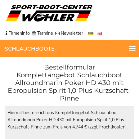
Firmeninfo
Termine
Newsletter
SCHLAUCHBOOTE
T
o
g
Bestellformular
g
Komplettangebot Schlauchboot
l
Allroundmarin Poker HD 430 mit
e
Epropulsion Spirit 1,0 Plus Kurzschaft-
n
Pinne
a
v
i
g
a
t